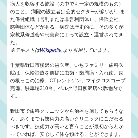
病人を収容する施設（の中でも一定の規模のもの）
のこと。 病院の設立者は公的セクターが多いが、ま
た保健組織（営利または非営利団体）、保険会社、
慈善団体などがある。病院は歴史的に、その多くが
宗教系修道会や慈善家によって設立・運営されてき
た。
※テキストは
Wikipedia
より引用しています。
千葉県野田市柳沢の歯医者、いちファミリー歯科医
院は、保険診療を前提に虫歯・歯周病・入れ歯、歯
の根っこの治療、CTレントゲン、マイクロスコープ
完備。駐車場210台、ベルク野田柳沢店の敷地内で
す。
野田市で歯科クリニックから治療を施してもらうな
ら、あくまでも技術力の高いクリニックにこだわる
べきです。技術力が高いと言うことが最初からわか
っていれば、安心して体を預けることができます。