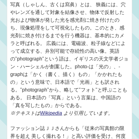
写真（しゃしん、古くは寫眞）とは、 狭義には、穴
やレンズを通して対象を結像させ、物体で反射した
光および物体が発した光を感光剤に焼き付けたの
ち、現像処理をして可視化したもの。このとき、感
光剤に焼き付けるまでを行う機器は、基本的にカメ
ラと呼ばれる。 広義には、電磁波、粒子線などによ
って成立する、弁別可能で存続性の高い像。英語
の"photograph"という語は、イギリスの天文学者ジョ
ン・ハーシェルが創案した。photo-は「光の」、-
graphは「かく（書く、描く）もの」「かかれたも
の」という意味で、日本語で「光画」とも訳され
る。"photograph"から、略して"フォト"と呼ぶことも
ある。 日本語の「写真」という言葉は、中国語の
「真を写したもの」からである。
※テキストは
Wikipedia
より引用しています。
ファッション誌ＪＪさんからも「従来の写真館の限
界を超え 美しく撮れる！」と高い評価を受け、何度