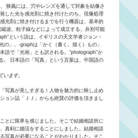
、 狭義には、穴やレンズを通して対象を結像さ
発した光を感光剤に焼き付けたのち、現像処理
感光剤に焼き付けるまでを行う機器は、基本的
電磁波、粒子線などによって成立する、弁別可能
graph"という語は、イギリスの天文学者ジョン・
「光の」、-graphは「かく（書く、描く）もの」
で「光画」とも訳される。"photograph"か
ある。 日本語の「写真」という言葉は、中国語の
ています。
「写真が美しすぎる！人物を魅力的に映し止め
ション誌「ＪＪ」からも絶賛の評価を頂きまし
ことに限界を感じました。そこで結婚相談所に
、真剣に婚活をすることにしました。結婚相談
る写真が必要になることがわかりました。そこ