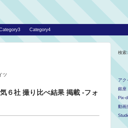
Category3
Category4
検索:
イツ
アク
銀座
気６社 撮り比べ結果 掲載 -フォ
Pix-d
動画
Studi