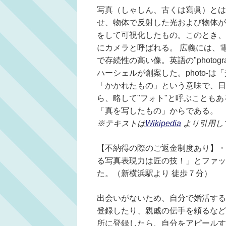
写真（しゃしん、古くは寫眞）とは
せ、物体で反射した光および物体が
をして可視化したもの。このとき、
にカメラと呼ばれる。 広義には、
で存続性の高い像。英語の"photo
ハーシェルが創案した。photo-は
「かかれたもの」という意味で、日本語
ら、略して"フォト"と呼ぶことも
「真を写したもの」からである。
※テキストは
Wikipedia
より引用し
【不納得の際のご返金制度あり】・
る写真表現力は匠の技！」とファッ
た。（新横浜駅より 徒歩７分）
出会いがないため、自分で婚活する
登録したり、親戚の伝手を頼るなど
所に登録したら、自分をアピールす