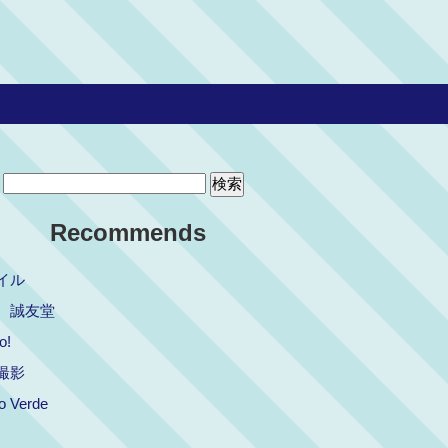
Recommends
イル
 誠友堂
o!
撮影
o Verde