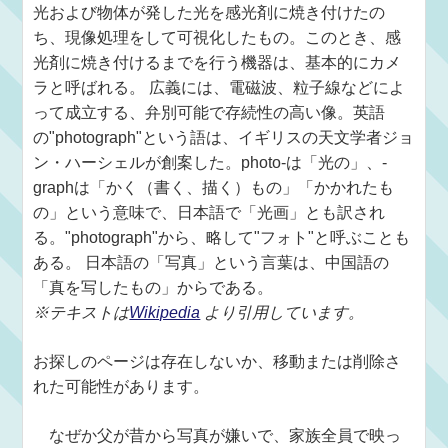
光および物体が発した光を感光剤に焼き付けたの
ち、現像処理をして可視化したもの。このとき、感
光剤に焼き付けるまでを行う機器は、基本的にカメ
ラと呼ばれる。 広義には、電磁波、粒子線などによ
って成立する、弁別可能で存続性の高い像。英語
の"photograph"という語は、イギリスの天文学者ジョ
ン・ハーシェルが創案した。photo-は「光の」、-
graphは「かく（書く、描く）もの」「かかれたも
の」という意味で、日本語で「光画」とも訳され
る。"photograph"から、略して"フォト"と呼ぶことも
ある。 日本語の「写真」という言葉は、中国語の
「真を写したもの」からである。
※テキストは
Wikipedia
より引用しています。
お探しのページは存在しないか、移動または削除さ
れた可能性があります。
なぜか父が昔から写真が嫌いで、家族全員で映っ