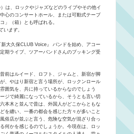
house）は、ロックやジャズなどのライブやその他イ
中心のコンサートホール、または可動式テーブ
コ」（箱）とも呼ばれる。
ています。
大久保CLUB Voice』 バンドを始め、アコー
定期ライブ、ツアーバンドさんのブッキング受
昔前はルイード、ロフト、ジャムと、新宿が脚
が、やはり新宿と言う場所が、ロックンロール
雰囲気を、共に持っているからなのでしょう
ージで綺麗になっているから、そうとも言い切
六本木と並んで昔は、外国人がどこからともな
どを纏い、一番の都会を感じた方々が多いこと
風俗店が並ぶと言う、危険な空気が混ざり合っ
る何かを感じるのでしょうか。今現在は、ロッ
ごく普通のノーマルなスタイルの人達も、堂々