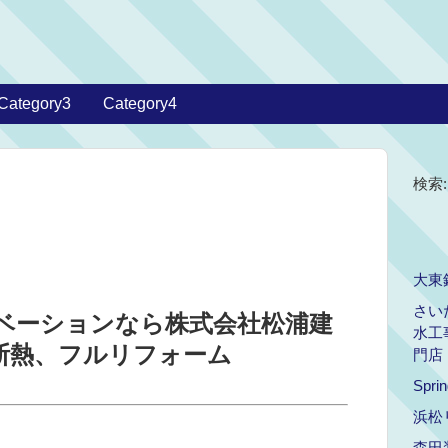
Category3
Category4
検索:
大東
さい
ベーションなら株式会社松浦建
水工
、断熱、フルリフォーム
門店
Spri
浜松
森田