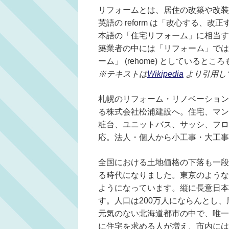
リフォームとは、居住の改築や改装
英語の reform は「改心する、
本語の「住宅リフォーム」に相当する語は r
築業者の中には「リフォーム」では
ーム」 (rehome) としていると
※テキストは
Wikipedia
より引用し
札幌のリフォーム・リノベーション
る株式会社松浦建設へ。住宅、マン
粧台、ユニットバス、サッシ、フロ
応。法人・個人から小工事・大工事
全国における土地価格の下落も一段
る時代になりました。東京のような
ようになっています。縦に長意日本
す。人口は200万人にならんとし
元気のない北海道都市の中で、唯一
に住宅を求める人が増え、市内には