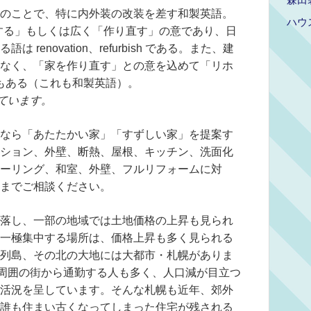
のことで、特に内外装の改装を差す和製英語。
ハウ
改正する」もしくは広く「作り直す」の意であり、日
enovation、refurbish である。また、建
なく、「家を作り直す」との意を込めて「リホ
ころもある（これも和製英語）。
ています。
なら「あたたかい家」「すずしい家」を提案す
ション、外壁、断熱、屋根、キッチン、洗面化
ーリング、和室、外壁、フルリフォームに対
までご相談ください。
落し、一部の地域では土地価格の上昇も見られ
一極集中する場所は、価格上昇も多く見られる
列島、その北の大地には大都市・札幌がありま
、周囲の街から通勤する人も多く、人口減が目立つ
活況を呈しています。そんな札幌も近年、郊外
誰も住まい古くなってしまった住宅が残される