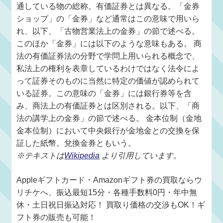
通している物の総称。有価証券とは異なる。「金券
ショップ」の「金券」など通常はこの意味で用いら
れ、以下、「古物営業法上の金券」の節で述べる。
このほか「金券」には以下のような意味もある。 商
法の有価証券法の分野で学問上用いられる概念で、
私法上の権利を表章しているわけではなく法令によ
って証券そのものに当然に特定の価値が認められて
いる証券。この意味の「金券」には銀行券等を含
み、商法上の有価証券とは区別される。以下、「商
法の講学上の金券」の節で述べる。 金本位制（金地
金本位制）において中央銀行が金地金との交換を保
証した紙幣。兌換金券ともいう。
※テキストは
Wikipedia
より引用しています。
Appleギフトカード・Amazonギフト券の買取ならウ
リチケへ、振込最短15分・各種手数料0円・年中無
休・土日祝日振込対応！ 買取り価格の交渉もOK！ギ
フト券の販売も可能！